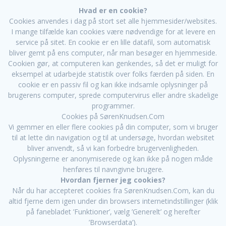
Hvad er en cookie?
Cookies anvendes i dag på stort set alle hjemmesider/websites.
I mange tilfælde kan cookies være nødvendige for at levere en
service på sitet. En cookie er en lille datafil, som automatisk
bliver gemt på ens computer, når man besøger en hjemmeside.
Cookien gør, at computeren kan genkendes, så det er muligt for
eksempel at udarbejde statistik over folks færden på siden. En
cookie er en passiv fil og kan ikke indsamle oplysninger på
brugerens computer, sprede computervirus eller andre skadelige
programmer.
Cookies på SørenKnudsen.Com
Vi gemmer en eller flere cookies på din computer, som vi bruger
til at lette din navigation og til at undersøge, hvordan websitet
bliver anvendt, så vi kan forbedre brugervenligheden.
Oplysningerne er anonymiserede og kan ikke på nogen måde
henføres til navngivne brugere.
Hvordan fjerner jeg cookies?
Når du har accepteret cookies fra SørenKnudsen.Com, kan du
altid fjerne dem igen under din browsers internetindstillinger (klik
på fanebladet ’Funktioner’, vælg ’Generelt’ og herefter
’Browserdata’).