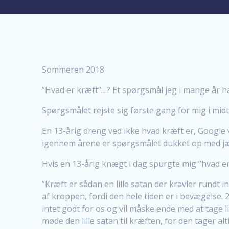
Sommeren 2018
”Hvad er kræft”…? Et spørgsmål jeg i mange år ha
Spørgsmålet rejste sig første gang for mig i midt
En 13-årig dreng ved ikke hvad kræft er, Google
igennem årene er spørgsmålet dukket op med j
Hvis en 13-årig knægt i dag spurgte mig ”hvad er 
”Kræft er sådan en lille satan der kravler rundt
af kroppen, fordi den hele tiden er i bevægelse.
intet godt for os og vil måske ende med at tage l
møde den lille satan til kræften, for den tager alt