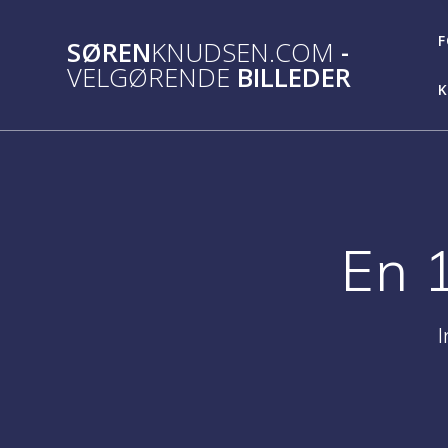
Skip
to
F
SØREN
KNUDSEN.COM
-
content
VELGØRENDE
BILLEDER
K
En 
I