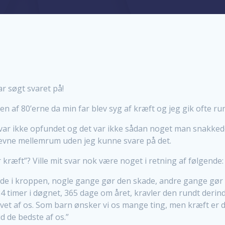
r søgt svaret på!
en af 80’erne da min far blev syg af kræft og jeg gik ofte r
 var ikke opfundet og det var ikke sådan noget man snakkede
ævne mellemrum uden jeg kunne svare på det.
kræft”? Ville mit svar nok være noget i retning af følgende:
 inde i kroppen, nogle gange gør den skade, andre gange gør 
 24 timer i døgnet, 365 dage om året, kravler den rundt deri
ivet af os. Som barn ønsker vi os mange ting, men kræft er de
id de bedste af os.”