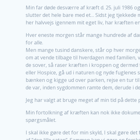
Min far døde desværre af kræft d. 25. juli 1986 og
slutter det hele bare med et… Sidst jeg tjekkede 
her halvvejs igennem mit eget liv, har kræfte
Hver eneste morgen står mange hundrede af da
for alle.
Men mange tusind danskere, står op hver morgen
om at vende tilbage til hverdagen med familien, 
de sover, så raser kræften i kroppen og dermed
eller Hospice, gå ud i naturen og nyde fuglenes
bænken og kigge ud over parken, rejse en tur ti
de var, inden sygdommen ramte dem, derude i den 
Jeg har valgt at bruge meget af min tid på dette
Min fortolkning af kræften kan nok ikke dokumen
spørgsmålet.
I skal ikke gøre det for min skyld, I skal gøre de