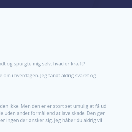
undt og spurgte mig selv, hvad er kræft?
 om i hverdagen. Jeg fandt aldrig svaret og
den ikke. Men den er er stort set umulig at få ud
nde uden andet formål end at lave skade. Den gør
r ingen der ønsker sig. Jeg håber du aldrig vil