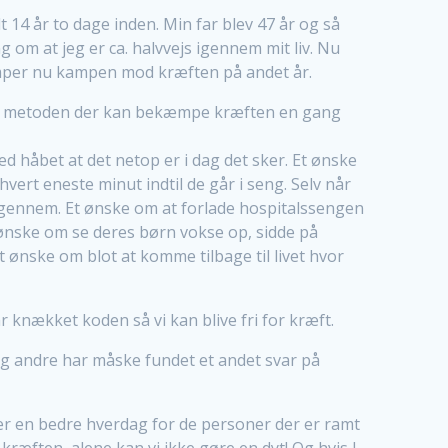
t 14 år to dage inden. Min far blev 47 år og så
 om at jeg er ca. halvvejs igennem mit liv. Nu
æmper nu kampen mod kræften på andet år.
er metoden der kan bekæmpe kræften en gang
håbet at det netop er i dag det sker. Et ønske
ert eneste minut indtil de går i seng. Selv når
igennem. Et ønske om at forlade hospitalssengen
 ønske om se deres børn vokse op, sidde på
ønske om blot at komme tilbage til livet hvor
 knækket koden så vi kan blive fri for kræft.
og andre har måske fundet et andet svar på
nsker en bedre hverdag for de personer der er ramt