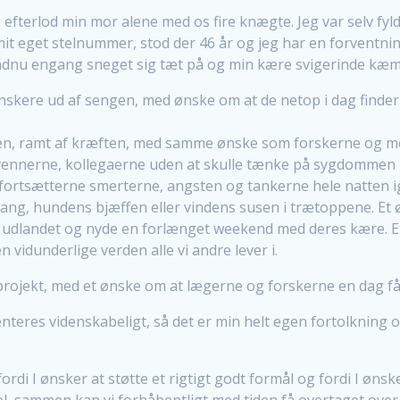
 efterlod min mor alene med os fire knægte. Jeg var selv fyld
mit eget stelnummer, stod der 46 år og jeg har en forventning
n endnu engang sneget sig tæt på og min kære svigerinde k
nskere ud af sengen, med ønske om at de netop i dag find
, ramt af kræften, med samme ønske som forskerne og med 
vennerne, kollegaerne uden at skulle tænke på sygdommen hv
 fortsætterne smerterne, angsten og tankerne hele natten 
 sang, hundens bjæffen eller vindens susen i trætoppene. Et
l udlandet og nyde en forlænget weekend med deres kære. Et 
vidunderlige verden alle vi andre lever i.
 projekt, med et ønske om at lægerne og forskerne en dag får
teres videnskabeligt, så det er min helt egen fortolkning 
t fordi I ønsker at støtte et rigtigt godt formål og fordi I ø