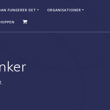
AN FUNGERER DET
ORGANISATIONER
HOPPEN
nker
t.