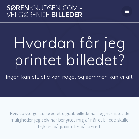
Skip
SØREN
KNUDSEN.COM
-
to
VELGØRENDE
BILLEDER
content
Hvordan får jeg
printet billedet?
Ingen kan alt, alle kan noget og sammen kan vi alt.
Hvis du vælger at købe et digitalt billede har jeg her listet de
muligheder jeg selv har benyttet mig af når et billede skulle
trykkes på papir eller på lærred.