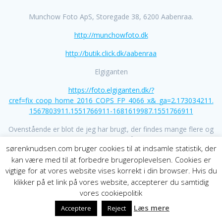
Munchow Foto ApS, Storegade 38, 6200 Aabenraa.
http://munchowfoto.dk
http://butik.click.dk/aabenraa
Elgiganten
https://foto.elgiganten.dk/?
cref=fix_coop_home_2016_COPS_FP_4066_x&_ga=2.173034211.
1567803911.1551766911-1681619987.1551766911
Ovenstående er blot de jeg har brugt, der findes mange flere og
der findes med sikkerhed også en i din nærhed.
sørenknudsen.com bruger cookies til at indsamle statistik, der
kan være med til at forbedre brugeroplevelsen. Cookies er
vigtige for at vores website vises korrekt i din browser. Hvis du
klikker på et link på vores website, accepterer du samtidig
vores cookiepolitik
Læs mere
Acceptere
Reject
© 2021 SørenKnudsen.Com - Velgørende billeder.