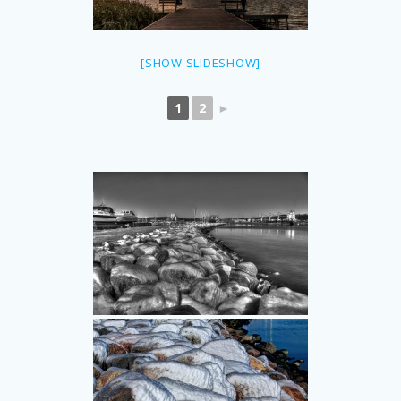
[SHOW SLIDESHOW]
1
2
►