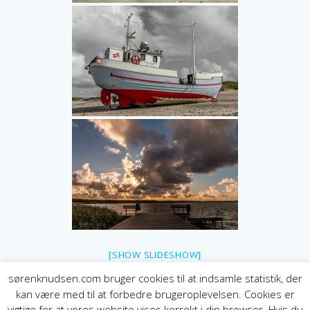
[SHOW SLIDESHOW]
sørenknudsen.com bruger cookies til at indsamle statistik, der
1
2
►
kan være med til at forbedre brugeroplevelsen. Cookies er
vigtige for at vores website vises korrekt i din browser. Hvis du