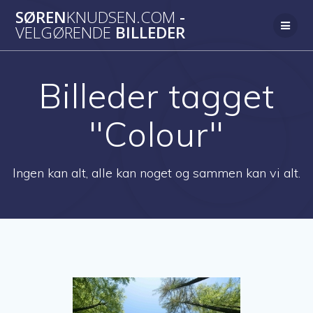
Skip
SØREN
KNUDSEN.COM
-
to
VELGØRENDE
BILLEDER
content
Billeder tagget
"Colour"
Ingen kan alt, alle kan noget og sammen kan vi alt.