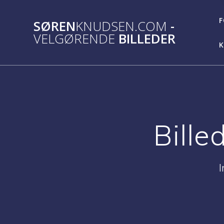
Skip
to
F
SØREN
KNUDSEN.COM
-
content
VELGØRENDE
BILLEDER
K
Bille
I