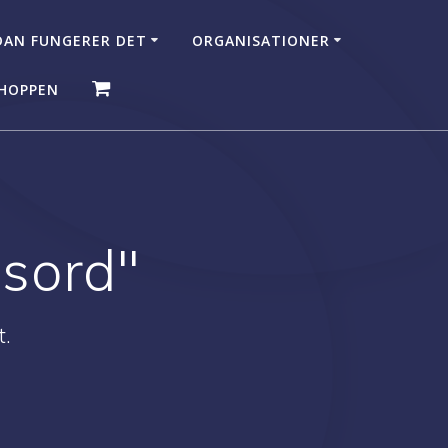
AN FUNGERER DET
ORGANISATIONER
HOPPEN
gsord"
t.