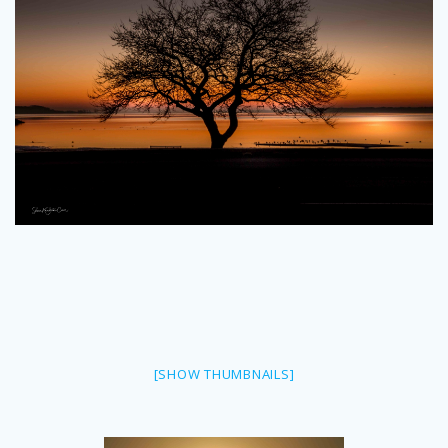
[SHOW THUMBNAILS]