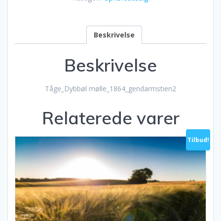
antal
Beskrivelse
Beskrivelse
Tåge_Dybbøl mølle_1864_gendarmstien2
Relaterede varer
Tilbud!