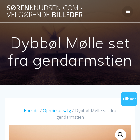
Skip
SØREN
KNUDSEN.COM
-
to
VELGØRENDE
BILLEDER
content
Dybbøl Mølle set
fra gendarmstien
Tilbud!
Forside
/
Ophørsudsalg
/ Dybbøl Mølle set fra
gendarmstien