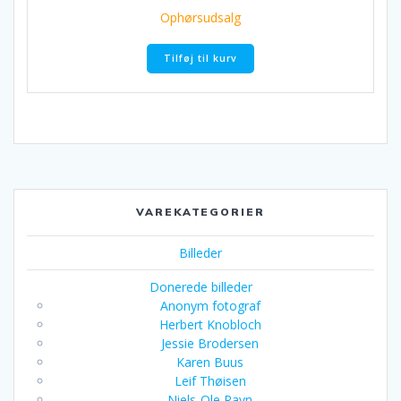
pris
pris
Ophørsudsalg
var:
er:
kr. 1.249,00.
kr. 499,00.
Tilføj til kurv
VAREKATEGORIER
Billeder
Donerede billeder
Anonym fotograf
Herbert Knobloch
Jessie Brodersen
Karen Buus
Leif Thøisen
Niels-Ole Ravn