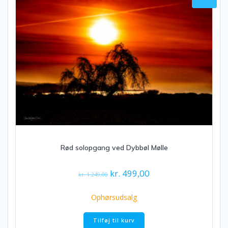
Rød solopgang ved Dybbøl Mølle
Den
Den
kr.
499,00
kr.
1.249,00
oprindelige
aktuelle
pris
pris
Ophørsudsalg
var:
er:
kr. 1.249,00.
kr. 499,00.
Tilføj til kurv