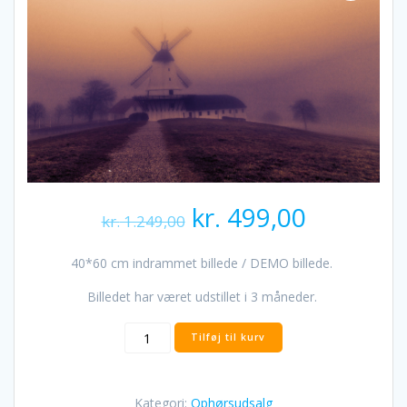
Den
Den
kr.
499,00
kr.
1.249,00
oprindelige
aktuelle
pris
pris
40*60 cm indrammet billede / DEMO billede.
var:
er:
kr. 1.249,00.
kr. 499,0
Billedet har været udstillet i 3 måneder.
Dybbøl
Tilføj til kurv
Mølle
set
fra
Kategori:
Ophørsudsalg
gendarmstien