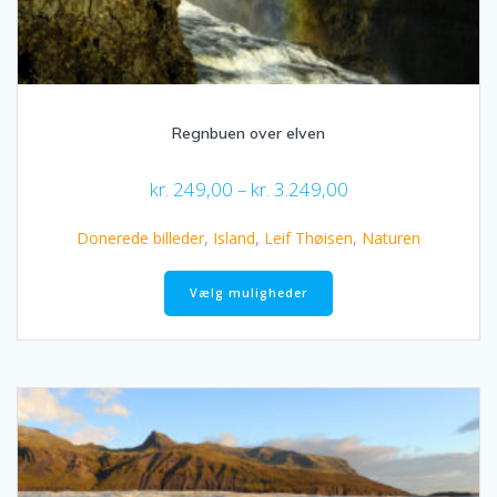
Regnbuen over elven
Prisinterval:
kr.
249,00
–
kr.
3.249,00
kr. 249,00
til
Donerede billeder
,
Island
,
Leif Thøisen
,
Naturen
kr. 3.249,00
Dette
vare
Vælg muligheder
har
flere
varianter.
Mulighederne
kan
vælges
på
varesiden