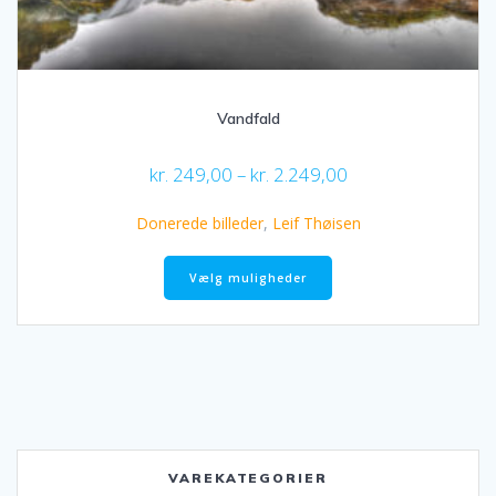
Vandfald
Prisinterval:
kr.
249,00
–
kr.
2.249,00
kr. 249,00
til
Donerede billeder
,
Leif Thøisen
kr. 2.249,00
Dette
vare
Vælg muligheder
har
flere
varianter.
Mulighederne
kan
vælges
på
varesiden
VAREKATEGORIER