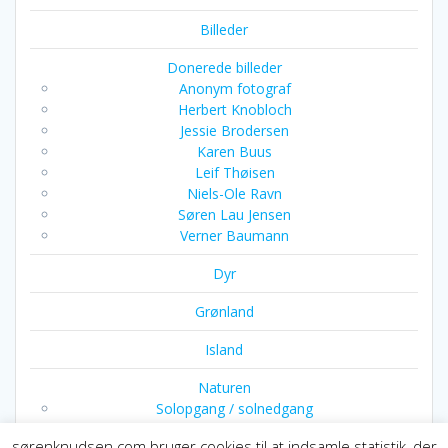
Billeder
Donerede billeder
Anonym fotograf
Herbert Knobloch
Jessie Brodersen
Karen Buus
Leif Thøisen
Niels-Ole Ravn
Søren Lau Jensen
Verner Baumann
Dyr
Grønland
Island
Naturen
Solopgang / solnedgang
sørenknudsen.com bruger cookies til at indsamle statistik, der
Ophørsudsalg