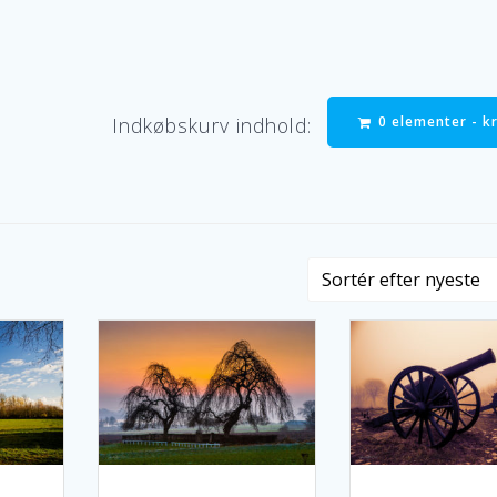
0 elementer -
kr
Indkøbskurv indhold: