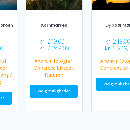
varesiden
broen
Kornmarken
Dybbøl Møl
–
kr.
249,00
–
kr.
249,0
Prisinterval:
Prisinterval:
00
kr.
2.249,00
kr.
2.249,
kr. 249,00
kr. 249,00
raf
,
Anonym fotograf
,
Anonym foto
til
til
eder
,
Donerede billeder
,
Donerede bil
kr. 2.249,00
kr. 2.249,00
ang /
Naturen
g
Dette
Vælg mulighe
Dette
vare
Vælg muligheder
vare
har
der
har
flere
flere
varianter.
varianter.
Mulighederne
Mulighederne
kan