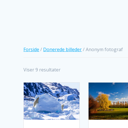
Forside
/
Donerede billeder
/ Anonym fotograf
Sorteret
Viser 9 resultater
efter
seneste