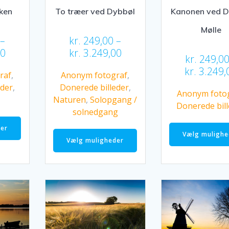
ken
To træer ved Dybbøl
Kanonen ved D
Mølle
–
kr.
249,00
–
Prisinterval:
Prisinterval:
00
kr.
3.249,00
kr.
249,0
kr. 249,00
kr. 249,00
kr.
3.249,
raf
,
Anonym fotograf
,
til
til
eder
,
Donerede billeder
,
kr. 3.249,00
kr. 3.249,00
Anonym foto
Naturen
,
Solopgang /
Donerede bil
solnedgang
Dette
vare
Dette
der
Vælg mulighe
har
vare
Vælg muligheder
flere
har
varianter.
flere
Mulighederne
varianter.
kan
Mulighederne
vælges
kan
på
vælges
varesiden
på