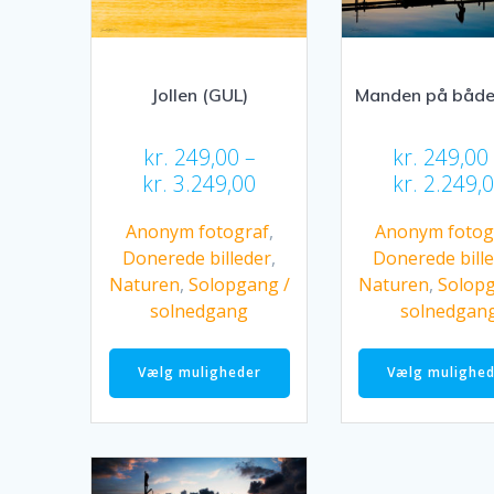
varesiden
Jollen (GUL)
Manden på både
kr.
249,00
–
kr.
249,00
Prisinterval:
kr.
3.249,00
kr.
2.249,
kr. 249,00
Anonym fotograf
,
Anonym fotog
til
Donerede billeder
,
Donerede bill
kr. 3.249,00
Naturen
,
Solopgang /
Naturen
,
Solopg
solnedgang
solnedgan
Dette
vare
Vælg muligheder
Vælg mulighe
har
flere
varianter.
Mulighederne