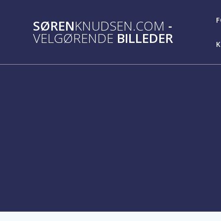
Skip
to
F
SØREN
KNUDSEN.COM
-
content
VELGØRENDE
BILLEDER
K