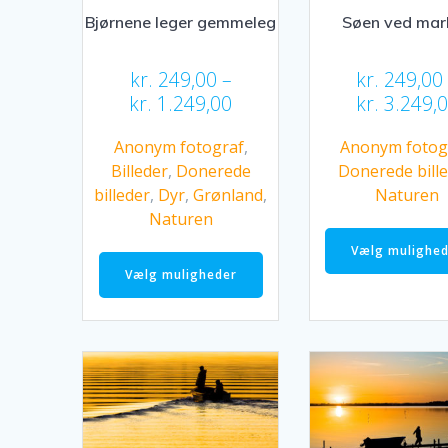
Bjørnene leger gemmeleg
Søen ved mar
kr.
249,00
–
kr.
249,00
Prisinterval:
kr.
1.249,00
kr.
3.249,
kr. 249,00
Anonym fotograf
,
Anonym fotog
til
Billeder
,
Donerede
Donerede bill
kr. 1.249,00
billeder
,
Dyr
,
Grønland
,
Naturen
Naturen
Dette
Vælg mulighe
vare
Vælg muligheder
har
flere
varianter.
Mulighederne
kan
vælges
på