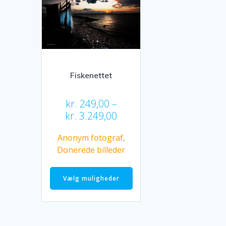
kan
vælges
på
varesiden
Fiskenettet
kr.
249,00
–
Prisinterval:
kr.
3.249,00
kr. 249,00
Anonym fotograf
,
til
Donerede billeder
kr. 3.249,00
Dette
vare
Vælg muligheder
har
flere
varianter.