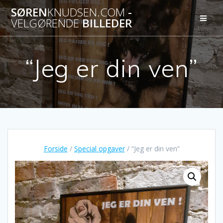
Skip
SØREN
KNUDSEN.COM
-
to
VELGØRENDE
BILLEDER
content
“Jeg er din ven”
Forside
/
Special opgaver
/ “Jeg er din ven”