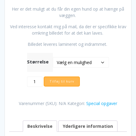
kr. 49
til
Her er det muligt at du får din egen hund op at hænge på
kr. 1.
væggen.
Ved interesse kontakt mig på mail, da der er specifikke krav
omkring billedet for at det kan laves.
Billedet leveres lamineret og indrammet.
Størrelse
"Jeg
Tilføj til kurv
er
din
ven"
Varenummer (SKU):
N/A
Kategori:
Special opgaver
antal
Beskrivelse
Yderligere information