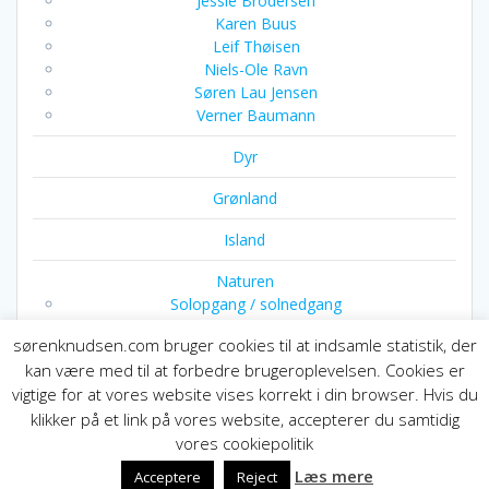
Jessie Brodersen
Karen Buus
Leif Thøisen
Niels-Ole Ravn
Søren Lau Jensen
Verner Baumann
Dyr
Grønland
Island
Naturen
Solopgang / solnedgang
sørenknudsen.com bruger cookies til at indsamle statistik, der
Ophørsudsalg
kan være med til at forbedre brugeroplevelsen. Cookies er
Special opgaver
vigtige for at vores website vises korrekt i din browser. Hvis du
klikker på et link på vores website, accepterer du samtidig
vores cookiepolitik
Læs mere
Acceptere
Reject