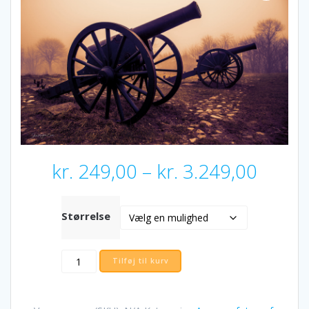
Prisin
kr.
249,00
–
kr.
3.249,00
kr. 24
til
kr. 3.
Størrelse
Kanonen
Tilføj til kurv
ved
Dybbøl
Mølle