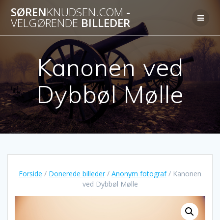
Skip
SØREN
KNUDSEN.COM
-
to
VELGØRENDE
BILLEDER
content
Kanonen ved
Dybbøl Mølle
Forside
/
Donerede billeder
/
Anonym fotograf
/ Kanonen
ved Dybbøl Mølle