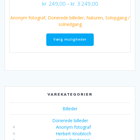
Prisinterval:
kr.
249,00
–
kr.
3.249,00
kr. 249,00
til
Anonym fotograf
,
Donerede billeder
,
Naturen
,
Solopgang /
kr. 3.249,00
solnedgang
Dette
vare
Vælg muligheder
har
flere
varianter.
Mulighederne
kan
vælges
på
varesiden
VAREKATEGORIER
Billeder
Donerede billeder
Anonym fotograf
Herbert Knobloch