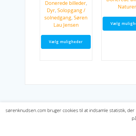
Donerede billeder
,
til
Nature
Dyr
,
Solopgang /
kr. 3.249,00
solnedgang
,
Søren
Vælg muligh
Lau Jensen
Dette
vare
Vælg muligheder
har
flere
varianter.
Mulighederne
kan
vælges
på
varesiden
sørenknudsen.com bruger cookies til at indsamle statistik, der 
på