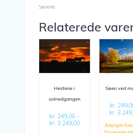
Søren6
Relaterede vare
Hestene i
Søen ved m
solnedgangen
kr.
249,0
kr.
3.249
kr.
249,00
–
Prisinterval:
kr.
3.249,00
Anonym foto
kr. 249,00
Donerede bil