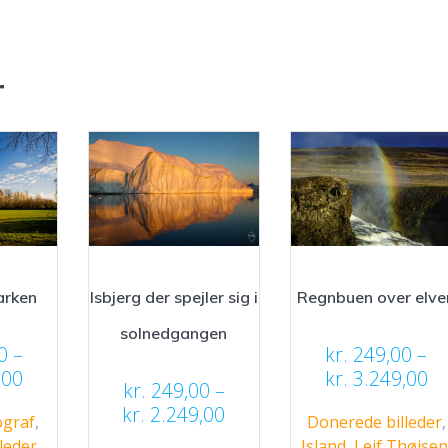
r
arken
Isbjerg der spejler sig i
Regnbuen over elve
solnedgangen
0
–
kr.
249,00
–
Prisinterval:
Pr
,00
kr.
3.249,00
kr.
249,00
–
kr. 249,00
kr
Prisinterval:
kr.
2.249,00
graf
,
Donerede billeder
,
til
til
kr. 249,00
leder
,
Island
,
Leif Thøisen