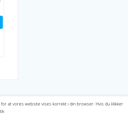
. 3.249,00
Dette
vare
har
flere
varianter.
Mulighederne
kan
vælges
på
varesiden
or at vores website vises korrekt i din browser. Hvis du klikker
tik