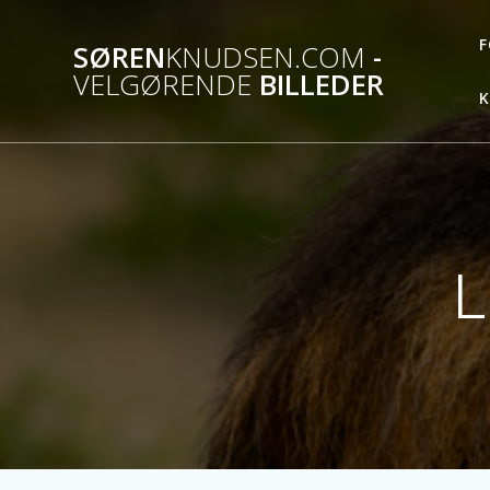
Skip
to
F
SØREN
KNUDSEN.COM
-
content
VELGØRENDE
BILLEDER
K
L