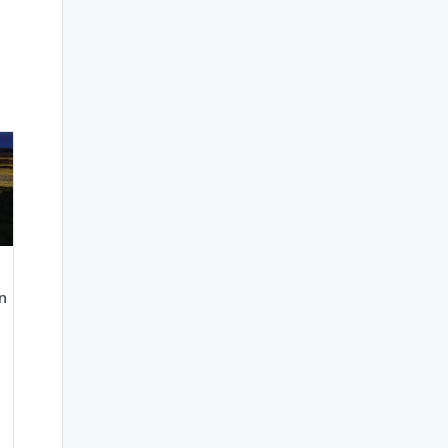
n
isinterval:
. 249,00
,