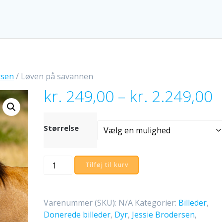
rsen
/ Løven på savannen
P
kr.
249,00
–
kr.
2.249,00
k
ti
k
Størrelse
Løven
Tilføj til kurv
på
savannen
antal
Varenummer (SKU):
N/A
Kategorier:
Billeder
,
Donerede billeder
,
Dyr
,
Jessie Brodersen
,