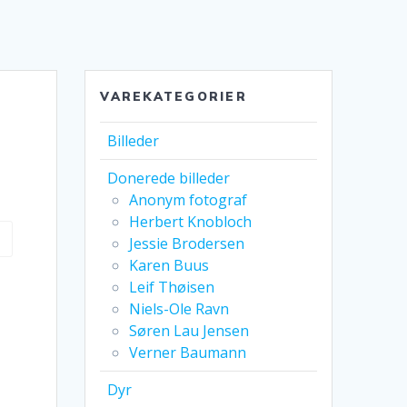
VAREKATEGORIER
Billeder
risinterval:
Donerede billeder
r. 249,00
Anonym fotograf
l
Herbert Knobloch
r. 2.249,00
Jessie Brodersen
Karen Buus
Leif Thøisen
Niels-Ole Ravn
Søren Lau Jensen
Verner Baumann
Dyr