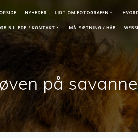
ORSIDE
NYHEDER
LIDT OM FOTOGRAFEN
HVORD
ØB BILLEDE / KONTAKT
MÅLSÆTNING / HÅB
WEBS
øven på savann