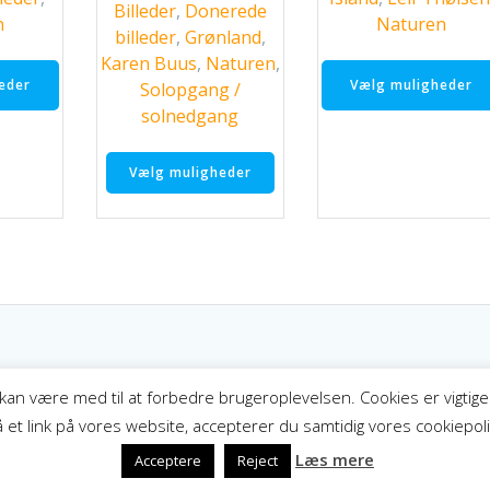
kr. 3.249,00
kr
Billeder
,
Donerede
til
n
Naturen
billeder
,
Grønland
,
kr. 2.249,00
Dette
Karen Buus
,
Naturen
,
vare
eder
Vælg muligheder
Solopgang /
har
solnedgang
flere
Dette
varianter.
Vælg muligheder
vare
Mulighederne
har
kan
flere
vælges
varianter.
på
Mulighederne
varesiden
kan
vælges
på
varesiden
kan være med til at forbedre brugeroplevelsen. Cookies er vigtige f
 et link på vores website, accepterer du samtidig vores cookiepoli
Læs mere
Acceptere
Reject
© 2021 SørenKnudsen.Com - Velgørende billeder.