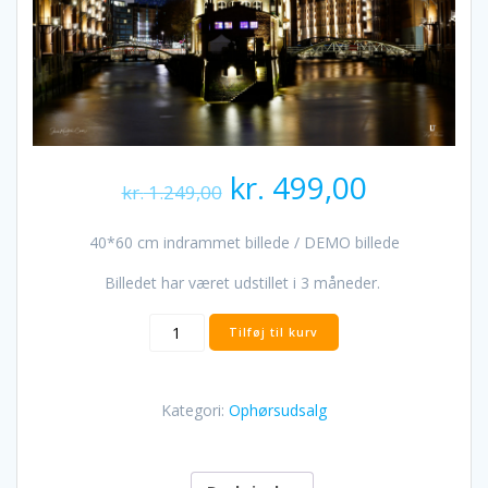
Den
Den
kr.
499,00
kr.
1.249,00
oprindelige
aktuelle
pris
pris
40*60 cm indrammet billede / DEMO billede
var:
er:
kr. 1.249,00.
kr. 499,0
Billedet har været udstillet i 3 måneder.
Speicherstadt
Tilføj til kurv
antal
Kategori:
Ophørsudsalg