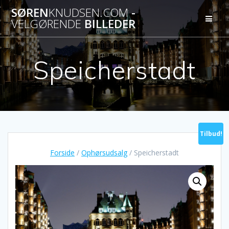
Skip
SØREN
KNUDSEN.COM
-
to
VELGØRENDE
BILLEDER
content
Speicherstadt
Tilbud!
Forside
/
Ophørsudsalg
/ Speicherstadt