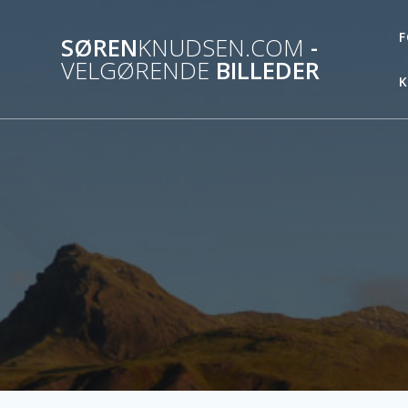
Skip
to
F
SØREN
KNUDSEN.COM
-
content
VELGØRENDE
BILLEDER
K