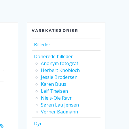
VAREKATEGORIER
Billeder
risinterval:
Donerede billeder
r. 249,00
Anonym fotograf
l
Herbert Knobloch
r. 3.249,00
Jessie Brodersen
Karen Buus
Leif Thøisen
Niels-Ole Ravn
Søren Lau Jensen
Verner Baumann
Dyr
ng