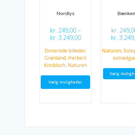
Nordlys
Bænke
kr.
249,00
–
kr.
249,0
Prisinterval:
kr.
3.249,00
kr.
3.249
kr. 249,00
Donerede billeder
,
Naturen
,
Solo
til
Grønland
,
Herbert
solnedga
kr. 3.249,00
Knobloch
,
Naturen
Vælg muligh
Dette
vare
Vælg muligheder
har
flere
varianter.
Mulighederne
kan
vælges
på