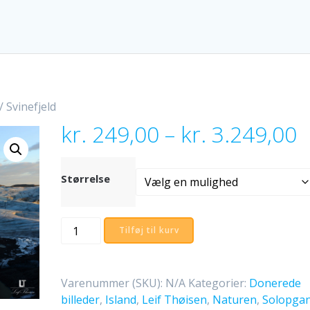
/ Svinefjeld
P
kr.
249,00
–
kr.
3.249,00
k
ti
k
Størrelse
Svinefjeld
Tilføj til kurv
antal
Varenummer (SKU):
N/A
Kategorier:
Donerede
billeder
,
Island
,
Leif Thøisen
,
Naturen
,
Solopga