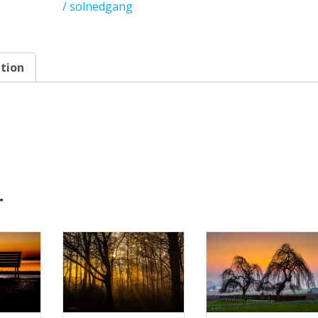
/ solnedgang
ation
r