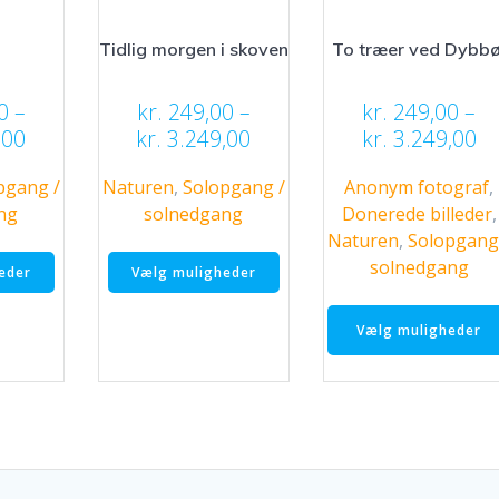
n
Tidlig morgen i skoven
To træer ved Dybbø
0
–
kr.
249,00
–
kr.
249,00
–
Prisinterval:
Prisinterval:
Pr
,00
kr.
3.249,00
kr.
3.249,00
kr. 249,00
kr. 249,00
kr
pgang /
Naturen
,
Solopgang /
Anonym fotograf
,
til
til
til
ng
solnedgang
Donerede billeder
,
kr. 3.249,00
kr. 3.249,00
kr
Naturen
,
Solopgang
Dette
Dette
solnedgang
eder
Vælg muligheder
vare
vare
har
har
flere
flere
Vælg muligheder
varianter.
varianter.
Mulighederne
Mulighederne
kan
kan
vælges
vælges
på
på
varesiden
varesiden