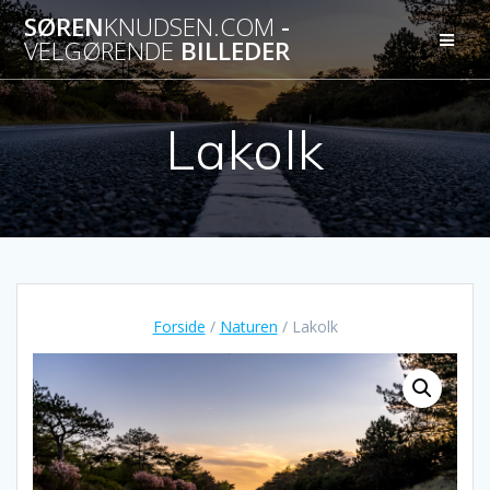
Skip
SØREN
KNUDSEN.COM
-
to
VELGØRENDE
BILLEDER
content
Lakolk
Forside
/
Naturen
/ Lakolk