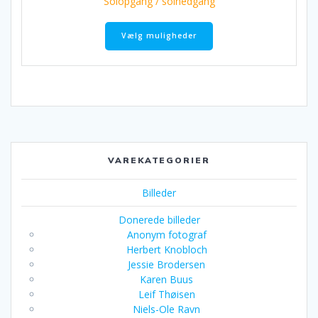
Solopgang / solnedgang
Dette
vare
Vælg muligheder
har
flere
varianter.
Mulighederne
kan
vælges
på
varesiden
VAREKATEGORIER
Billeder
Donerede billeder
Anonym fotograf
Herbert Knobloch
Jessie Brodersen
Karen Buus
Leif Thøisen
Niels-Ole Ravn